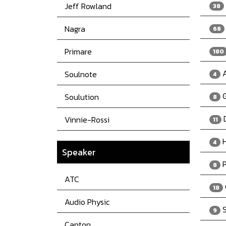
Jeff Rowland
38
Nagra
68
Primare
180
A
Soulnote
4
G
Soulution
8
Vinnie-Rossi
11
H
4
Speaker
P
8
ATC
18
Audio Physic
S
9
Canton