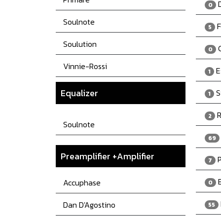
D
0
Soulnote
F
5
Soulution
C
0
Vinnie-Rossi
E
1
Equalizer
S
1
R
2
Soulnote
69
Preamplifier +Amplifier
P
7
E
Accuphase
0
Dan D'Agostino
55