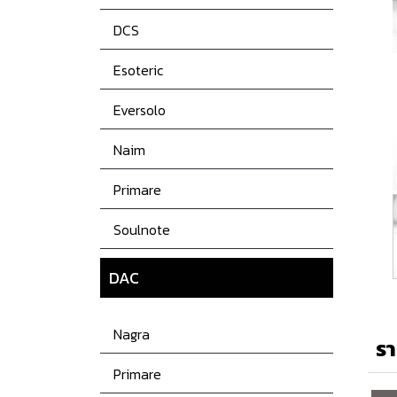
DCS
Esoteric
Eversolo
Naim
Primare
Soulnote
DAC
Nagra
รา
Primare