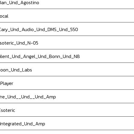
an_Und_Agostino
ocal
ary_Und_Audio_Und_DMS_Und_550
soteric_Und_N-05
ilent_Und_Angel_Und_Bonn_Und_N8
oon_Und_Labs
Player
re_Und__Und__Und_Amp
soteric
Integrated_Und_Amp