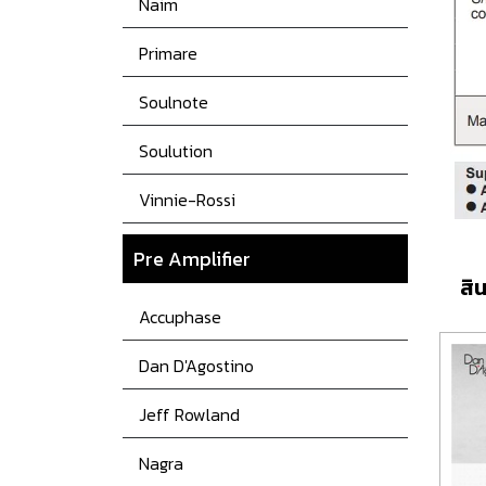
Naim
Primare
Soulnote
Soulution
Vinnie-Rossi
Pre Amplifier
สิน
Accuphase
Dan D'Agostino
Jeff Rowland
Nagra