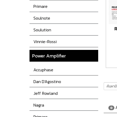
Primare
Soulnote
Soulution
Vinnie-Rossi
Power
Amplifier
Accuphase
Dan D'Agostino
Jeff Rowland
Nagra
A
0
Primare