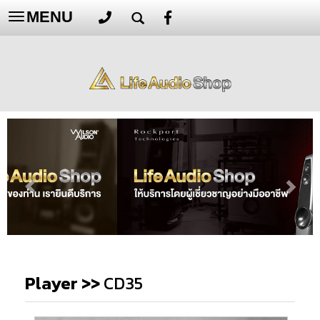
MENU
Toggle
navigation
Player
>>
CD35